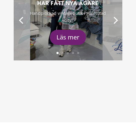
HAR FÅTT NYA ÄGARE
Handplockad vintagebutik i Halmstad
city
Läs mer