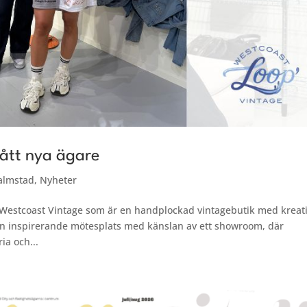
ått nya ägare
almstad
,
Nyheter
p Westcoast Vintage som är en handplockad vintagebutik med kreat
en inspirerande mötesplats med känslan av ett showroom, där
ia och...