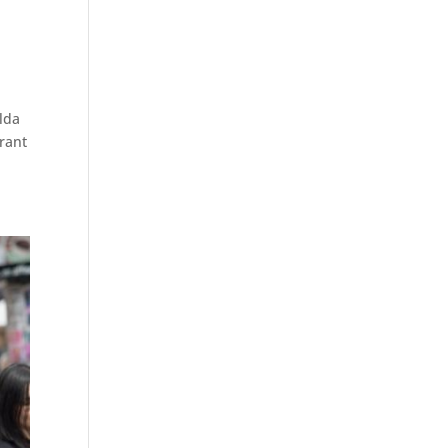
lda
grant