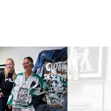
Upplev City
Evenemang
Erbjudande