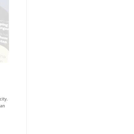
ity.
kan