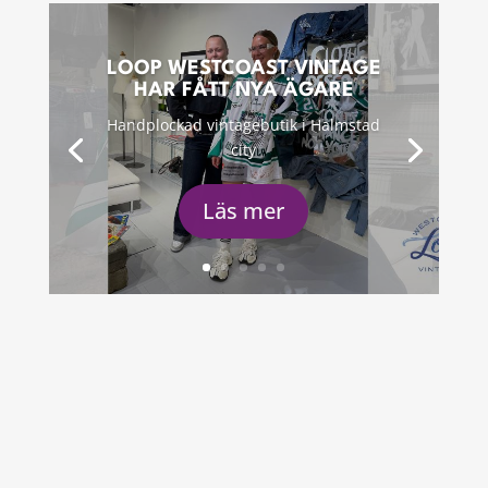
LOOP WESTCOAST VINTAGE
HAR FÅTT NYA ÄGARE
Handplockad vintagebutik i Halmstad
city
Läs mer