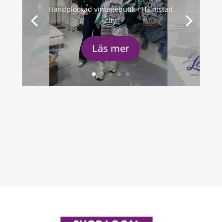
Handplockad vintagebutik i Halmstad
city
Läs mer